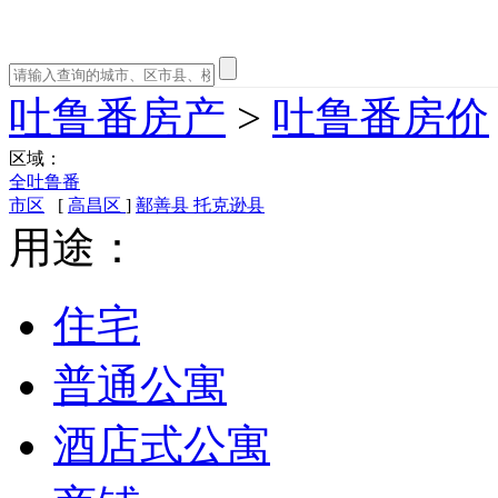
吐鲁番房产
>
吐鲁番房价
区域：
全吐鲁番
市区
[
高昌区
]
鄯善县
托克逊县
用途：
住宅
普通公寓
酒店式公寓