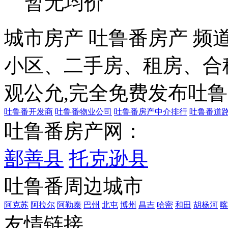
暂无均价
城市房产 吐鲁番房产 频
小区、二手房、租房、合
观公允,完全免费发布
吐鲁
吐鲁番开发商
吐鲁番物业公司
吐鲁番房产中介排行
吐鲁番道
吐鲁番房产网：
鄯善县
托克逊县
吐鲁番周边城市
阿克苏
阿拉尔
阿勒泰
巴州
北屯
博州
昌吉
哈密
和田
胡杨河
喀
友情链接